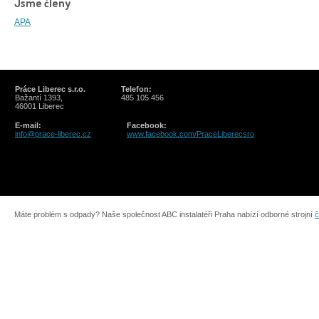
Jsme členy
APA
Práce Liberec s.r.o.
Telefon:
Bažantí 1393,
485 105 456
46001 Liberec
E-mail:
Facebook:
info@prace-liberec.cz
www.facebook.com/PraceLiberecsro
Máte problém s odpady? Naše společnost ABC instalatéři Praha nabízí odborné strojní
č