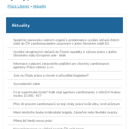
Práce Liberec
«
Aktuality
Aktuality
Společné stanovisko státních orgánů k problematice vysílání občanů třetích
států do ČR zaměstnavatelem usazeným v jiném členském státě EU
Vysílání ukrajinských občanů do České republiky k výkonu práce z jiného
členského státu Evropské unie - leták
Informace o placení zdravotního pojištění pro všechny zaměstnance
agentury Práce Liberec s.r.o.
Jste na Úřadu práce a chcete si přivydělat brigádami?
Vyzvedávání záloh
Co je superhrubá mzda? Kolik stojí agenturu zaměstnanec s měsíční hrubou
mzdou 15.000,- Kč?
Přes 40 procent zaměstnanců se bojí ztráty práce kvůli věku, tvrdí průzkum
Hitem letošního budou krátkodobé brigády, částečné nebo flexibilní úvazky
Pětina lidí hledá novou práci