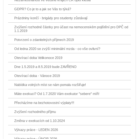
Nezaměstnanost ve většině krajích ČR opět klesla
GDPR? Co je to a jak se Vás to týká?
Prázdniny končí - brigády pro studenty zůstávají
Zvýšení rozhodné částky pro účast na nemocenském pojištění pro DPČ od
1.1.2019
Potvrzení o zdanitelných příjmech 2019
Od ledna 2020 se zvýší minimální mzda - co vše ovlivní?
Otevírací doba Velikonoce 2019
Dne 1.5.2019 a 8.5.2019 bude ZAVŘENO
Otevírací doba - Vánoce 2019
Nabídka volných míst se nám pomalu rozšiřuje!
Máte exekuci? Od 1.7.2020 Vám exekutor "sebere" míň!
Přecházíme na bezhotovostní výplaty!!!
Zvýšení rozhodného příjmu
Změna v exekucích od 1.10.2024
Výkazy práce - LEDEN 2026
Výkazy práce - ÚNOR 2026