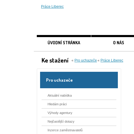
Práce Liberec
ÚVODNÍ STRÁNKA
O NÁS
Ke stažení
«
Pro uchazeče
«
Práce Liberec
Pro uchazeče
Aktuální nabídka
Hledám práci
Výhody agentury
Nejčastější dotazy
Inzerce zaměstnavatelů