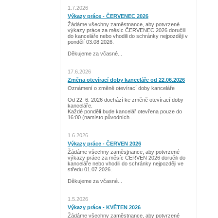
1.7.2026
Výkazy práce - ČERVENEC 2026
Žádáme všechny zaměstnance, aby potvrzené
výkazy práce za měsíc ČERVENEC 2026 doručili
do kanceláře nebo vhodili do schránky nejpozději v
pondělí 03.08.2026.
Děkujeme za včasné...
17.6.2026
Změna otevírací doby kanceláře od 22.06.2026
Oznámení o změně otevírací doby kanceláře
Od 22. 6. 2026 dochází ke změně otevírací doby
kanceláře.
Každé pondělí bude kancelář otevřena pouze do
16:00 (namísto původních...
1.6.2026
Výkazy práce - ČERVEN 2026
Žádáme všechny zaměstnance, aby potvrzené
výkazy práce za měsíc ČERVEN 2026 doručili do
kanceláře nebo vhodili do schránky nejpozději ve
středu 01.07.2026.
Děkujeme za včasné...
1.5.2026
Výkazy práce - KVĚTEN 2026
Žádáme všechny zaměstnance, aby potvrzené