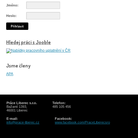
Jméno:
Heslo:
Přihlásit
Hledej práci s Jooble
Jsme členy
APA
Práce Liberec s.r.o.
Telefon:
Bažantí 1393,
485 105 456
46001 Liberec
E-mail:
Facebook:
info@prace-liberec.cz
www.facebook.com/PraceLiberecsro