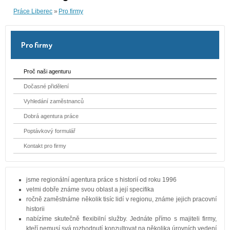
Práce Liberec
«
Pro firmy
Pro firmy
Proč naši agenturu
Dočasné přidělení
Vyhledání zaměstnanců
Dobrá agentura práce
Poptávkový formulář
Kontakt pro firmy
jsme regionální agentura práce s historií od roku 1996
velmi dobře známe svou oblast a její specifika
ročně zaměstnáme několik tisíc lidí v regionu, známe jejich pracovní
historii
nabízíme skutečně flexibilní služby. Jednáte přímo s majiteli firmy,
kteří nemusí svá rozhodnutí konzultovat na několika úrovních vedení