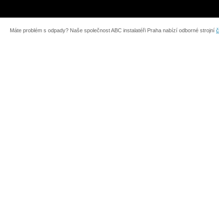
Máte problém s odpady? Naše společnost ABC instalatéři Praha nabízí odborné strojní
č