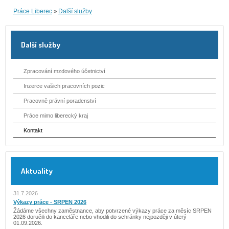
Práce Liberec
«
Další služby
Další služby
Zpracování mzdového účetnictví
Inzerce vašich pracovních pozic
Pracovně právní poradenství
Práce mimo liberecký kraj
Kontakt
Aktuality
31.7.2026
Výkazy práce - SRPEN 2026
Žádáme všechny zaměstnance, aby potvrzené výkazy práce za měsíc SRPEN
2026 doručili do kanceláře nebo vhodili do schránky nejpozději v úterý
01.09.2026.