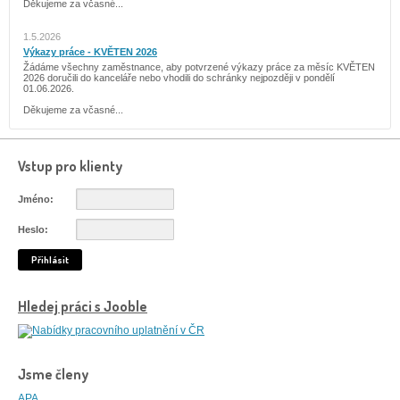
Děkujeme za včasné...
1.5.2026
Výkazy práce - KVĚTEN 2026
Žádáme všechny zaměstnance, aby potvrzené výkazy práce za měsíc KVĚTEN
2026 doručili do kanceláře nebo vhodili do schránky nejpozději v pondělí
01.06.2026.
Děkujeme za včasné...
Vstup pro klienty
Jméno:
Heslo:
Přihlásit
Hledej práci s Jooble
Jsme členy
APA