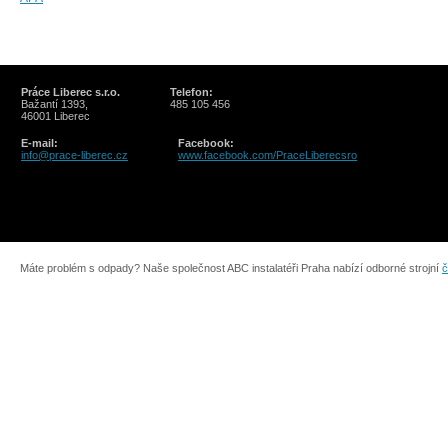
Práce Liberec s.r.o.
Telefon:
Bažantí 1393,
485 105 456
46001 Liberec
E-mail:
Facebook:
info@prace-liberec.cz
www.facebook.com/PraceLiberecsro
Máte problém s odpady? Naše společnost ABC instalatéři Praha nabízí odborné strojní
č