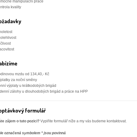
mocné manipulační práce
ntrola kvality
ožadavky
noletost
olehlivost
člivost
acovitost
abízíme
dinovou mzdu od 134,40,- Kč
íplatky za noční směny
nní výplaty u krátkodobých brigád
denní zálohy u dlouhodobých brigád a práce na HPP
optávkový formulář
te zájem o tuto pozici?
Vyplňte formulář níže a my vás budeme kontaktovat.
le označená symbolem * jsou povinná