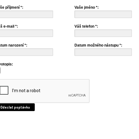
še příjmení *:
Vaše jméno *:
š e-mail *:
Váš telefon *:
tum narození *:
Datum možného nástupu *:
votopis:
Odeslat poptávku