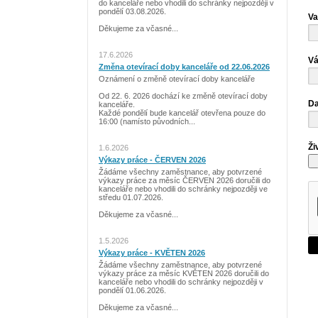
do kanceláře nebo vhodili do schránky nejpozději v
pondělí 03.08.2026.
Va
Děkujeme za včasné...
17.6.2026
Vá
Změna otevírací doby kanceláře od 22.06.2026
Oznámení o změně otevírací doby kanceláře
Od 22. 6. 2026 dochází ke změně otevírací doby
Da
kanceláře.
Každé pondělí bude kancelář otevřena pouze do
16:00 (namísto původních...
Ži
1.6.2026
Výkazy práce - ČERVEN 2026
Žádáme všechny zaměstnance, aby potvrzené
výkazy práce za měsíc ČERVEN 2026 doručili do
kanceláře nebo vhodili do schránky nejpozději ve
středu 01.07.2026.
Děkujeme za včasné...
1.5.2026
Výkazy práce - KVĚTEN 2026
Žádáme všechny zaměstnance, aby potvrzené
výkazy práce za měsíc KVĚTEN 2026 doručili do
kanceláře nebo vhodili do schránky nejpozději v
pondělí 01.06.2026.
Děkujeme za včasné...