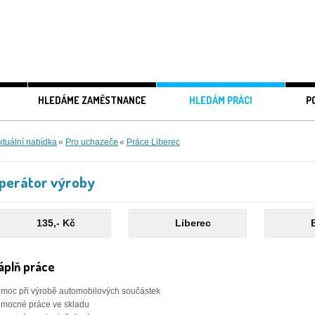
HLEDÁME ZAMĚSTNANCE
HLEDÁM PRÁCI
P
ktuální nabídka
«
Pro uchazeče
«
Práce Liberec
perátor výroby
135,- Kč
Liberec
áplň práce
moc při výrobě automobilových součástek
mocné práce ve skladu