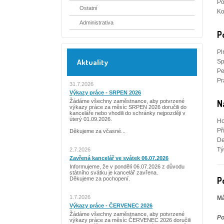
Po
Ostatní
Ko
Administrativa
P
Pl
Aktuality
Sp
Pe
Pr
31.7.2026
Výkazy práce - SRPEN 2026
Žádáme všechny zaměstnance, aby potvrzené
N
výkazy práce za měsíc SRPEN 2026 doručili do
kanceláře nebo vhodili do schránky nejpozději v
úterý 01.09.2026.
Ho
Př
Děkujeme za včasné...
De
Tý
2.7.2026
Zavřená kancelář ve svátek 06.07.2026
Informujeme, že v pondělí 06.07.2026 z důvodu
státního svátku je kancelář zavřena.
P
Děkujeme za pochopení.
1.7.2026
Má
Výkazy práce - ČERVENEC 2026
Žádáme všechny zaměstnance, aby potvrzené
Po
výkazy práce za měsíc ČERVENEC 2026 doručili