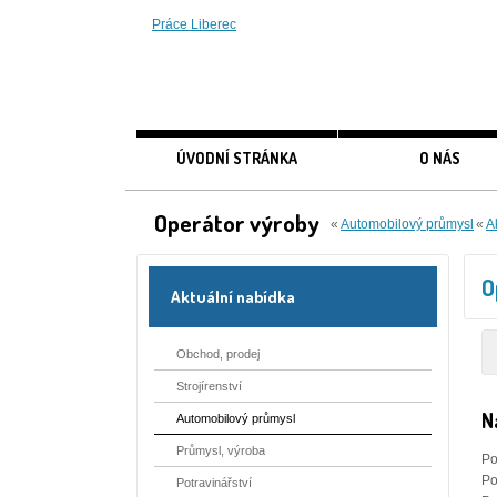
Práce Liberec
ÚVODNÍ STRÁNKA
O NÁS
Operátor výroby
«
Automobilový průmysl
«
A
O
Aktuální nabídka
Obchod, prodej
Strojírenství
N
Automobilový průmysl
Průmysl, výroba
Po
Po
Potravinářství